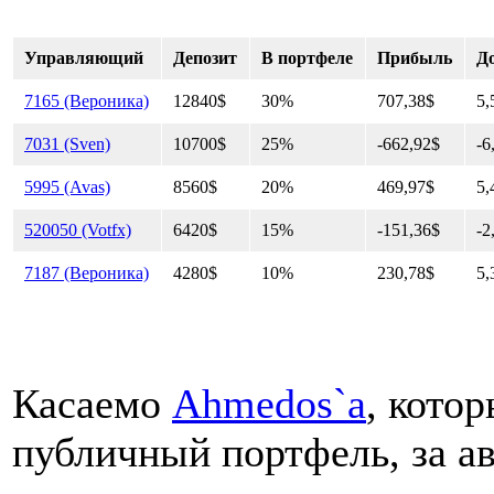
Управляющий
Депозит
В портфеле
Прибыль
Д
7165 (Вероника)
12840$
30%
707,38$
5
7031 (Sven)
10700$
25%
-662,92$
-6
5995 (Avas)
8560$
20%
469,97$
5
520050 (Votfx)
6420$
15%
-151,36$
-2
7187 (Вероника)
4280$
10%
230,78$
5
Касаемо
Ahmedos`а
, кото
публичный портфель, за ав