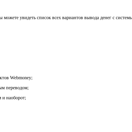
можете увидеть список всех вариантов вывода денег с системы
нктов Webmoney;
ым переводом;
 и наоборот;