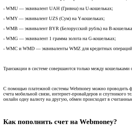
- WMU — эквивалент UAH (Гривна) на U-кошельках;
- WMY — эквивалент UZS (Сум) на Y-кошельках;
- WMB — эквивалент BYR (Белорусский рубль) на B-кошелька
- WMG — эквивалент 1 грамма золота на G-кошельках;
- WMC и WMD — эквиваленты WMZ для кредитных операций н
Транзакции в системе совершаются только между кошельками 
С помощью платежной системы Webmoney можно проводить фин
счета мобильной связи, интернет-провайдеров и спутникого те
онлайн одну валюту на другую, обмен происходит в считанны
Как пополнить счет на Webmoney?