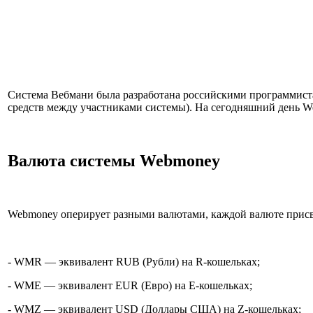
Система Вебмани была разработана российскими программистам
средств между участниками системы). На сегодняшний день W
Валюта системы Webmoney
Webmoney оперирует разными валютами, каждой валюте присв
- WMR — эквивалент RUB (Рубли) на R-кошельках;
- WME — эквивалент EUR (Евро) на Е-кошельках;
- WMZ — эквивалент USD (Доллары США) на Z-кошельках;