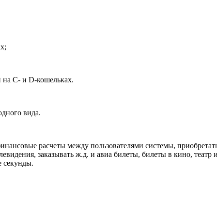
х;
а С- и D-кошельках.
одного вида.
ансовые расчеты между пользователями системы, приобретать 
левидения, заказывать ж.д. и авиа билеты, билеты в кино, театр
е секунды.