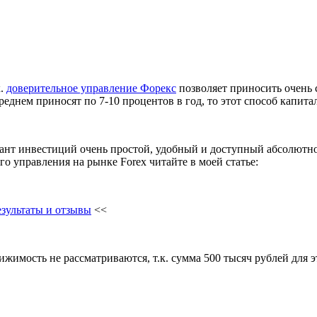
к.
доверительное управление Форекс
позволяет приносить очень 
среднем приносят по 7-10 процентов в год, то этот способ капи
ант инвестиций очень простой, удобный и доступный абсолютно
о управления на рынке Forex читайте в моей статье:
зультаты и отзывы
<<
имость не рассматриваются, т.к. сумма 500 тысяч рублей для 